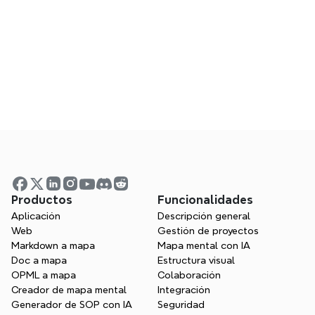
Preguntas frecuentes
Respuestas a preguntas comunes sobre el 
uso de Xmind
Productos
Funcionalidades
Aplicación
Descripción general
Web
Gestión de proyectos
Seminarios web
Markdown a mapa
Mapa mental con IA
Doc a mapa
Estructura visual
Únete en vivo o mira sesiones pasadas para 
OPML a mapa
Colaboración
aprender de expertos
Creador de mapa mental
Integración
Generador de SOP con IA
Seguridad