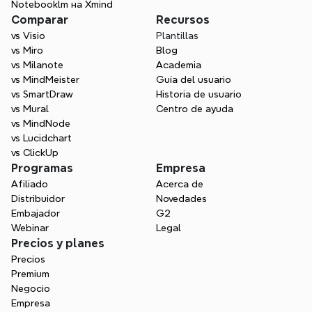
Notebooklm на Xmind
Comparar
Recursos
vs Visio
Plantillas
vs Miro
Blog
vs Milanote
Academia
vs MindMeister
Guía del usuario
vs SmartDraw
Historia de usuario
vs Mural
Centro de ayuda
vs MindNode
vs Lucidchart
vs ClickUp
Programas
Empresa
Afiliado
Acerca de
Distribuidor
Novedades
Embajador
G2
Webinar
Legal
Precios y planes
Precios
Premium
Negocio
Empresa