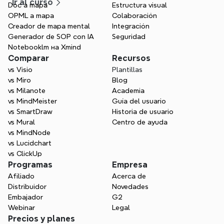
equipo y una gestión de proyectos más clara.
Ir al curso
Doc a mapa
Estructura visual
OPML a mapa
Colaboración
Creador de mapa mental
Integración
Generador de SOP con IA
Seguridad
Notebooklm на Xmind
Comparar
Recursos
vs Visio
Plantillas
vs Miro
Blog
vs Milanote
Academia
vs MindMeister
Guía del usuario
vs SmartDraw
Historia de usuario
vs Mural
Centro de ayuda
vs MindNode
vs Lucidchart
vs ClickUp
Programas
Empresa
Afiliado
Acerca de
Distribuidor
Novedades
Embajador
G2
Webinar
Legal
Precios y planes