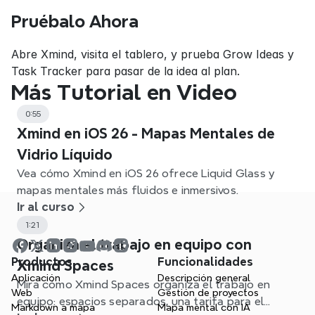
Pruébalo Ahora
Abre Xmind, visita el tablero, y prueba Grow Ideas y 
Task Tracker para pasar de la idea al plan.
Más Tutorial en Video
0:55
Xmind en iOS 26 - Mapas Mentales de
Vidrio Líquido
Vea cómo Xmind en iOS 26 ofrece Liquid Glass y
mapas mentales más fluidos e inmersivos.
Ir al curso
1:21
Organiza el trabajo en equipo con
Productos
Funcionalidades
Xmind Spaces
Aplicación
Descripción general
Mira cómo Xmind Spaces organiza el trabajo en
Web
Gestión de proyectos
equipo: espacios separados, una tarifa para el
Markdown a mapa
Mapa mental con IA