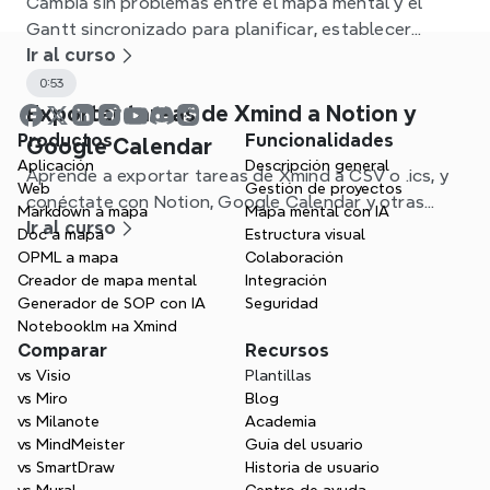
Cambia sin problemas entre el mapa mental y el
Gantt sincronizado para planificar, establecer
dependencias y seguir proyectos en Xmind.
Ir al curso
0:53
Exportar tareas de Xmind a Notion y
Productos
Funcionalidades
Google Calendar
Aplicación
Descripción general
Aprende a exportar tareas de Xmind a CSV o .ics, y
Web
Gestión de proyectos
conéctate con Notion, Google Calendar y otras
Markdown a mapa
Mapa mental con IA
aplicaciones para optimizar tu flujo de trabajo.
Ir al curso
Doc a mapa
Estructura visual
OPML a mapa
Colaboración
Creador de mapa mental
Integración
Generador de SOP con IA
Seguridad
Notebooklm на Xmind
Comparar
Recursos
vs Visio
Plantillas
vs Miro
Blog
vs Milanote
Academia
vs MindMeister
Guía del usuario
vs SmartDraw
Historia de usuario