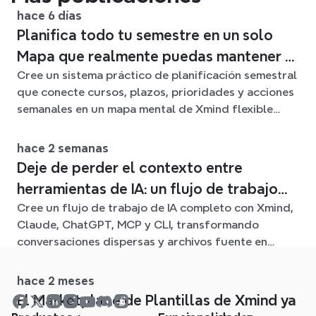
hace 6 días
Planifica todo tu semestre en un solo
Mapa que realmente puedas mantener al
Cree un sistema práctico de planificación semestral
día
que conecte cursos, plazos, prioridades y acciones
semanales en un mapa mental de Xmind flexible
durante todo el trimestre.
hace 2 semanas
Deje de perder el contexto entre
herramientas de IA: un flujo de trabajo
Cree un flujo de trabajo de IA completo con Xmind,
conectado con Xmind
Claude, ChatGPT, MCP y CLI, transformando
conversaciones dispersas y archivos fuente en
claros mapas mentales editables.
hace 2 meses
El Marketplace de Plantillas de Xmind ya