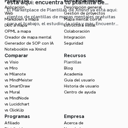
Productos
Funcionalidades
está aquí: encuentra tu plantilla de
Aplicación
Descripción general
El Marketplace de Plantillas de Xmind ya está aquí:
mapa mental para cualquier situación
Web
Gestión de proyectos
cientos de plantillas de mapas mentales gratuitas
Markdown a mapa
Mapa mental con IA
para el trabajo, el estudio, la vida y más. Encuentra
Doc a mapa
Estructura visual
el punto de partida ideal y olvídate de la página en
OPML a mapa
Colaboración
blanco.
Creador de mapa mental
Integración
Generador de SOP con IA
Seguridad
Notebooklm на Xmind
Comparar
Recursos
vs Visio
Plantillas
vs Miro
Blog
vs Milanote
Academia
vs MindMeister
Guía del usuario
vs SmartDraw
Historia de usuario
vs Mural
Centro de ayuda
vs MindNode
vs Lucidchart
vs ClickUp
Programas
Empresa
Afiliado
Acerca de