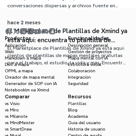
conversaciones dispersas y archivos fuente en
claros mapas mentales editables.
hace 2 meses
El Marketplace de Plantillas de Xmind ya
Productos
Funcionalidades
está aquí: encuentra tu plantilla de
Aplicación
Descripción general
El Marketplace de Plantillas de Xmind ya está aquí:
mapa mental para cualquier situación
Web
Gestión de proyectos
cientos de plantillas de mapas mentales gratuitas
Markdown a mapa
Mapa mental con IA
para el trabajo, el estudio, la vida y más. Encuentra
Doc a mapa
Estructura visual
el punto de partida ideal y olvídate de la página en
OPML a mapa
Colaboración
blanco.
Creador de mapa mental
Integración
Generador de SOP con IA
Seguridad
Notebooklm на Xmind
Comparar
Recursos
vs Visio
Plantillas
vs Miro
Blog
vs Milanote
Academia
vs MindMeister
Guía del usuario
vs SmartDraw
Historia de usuario
vs Mural
Centro de ayuda