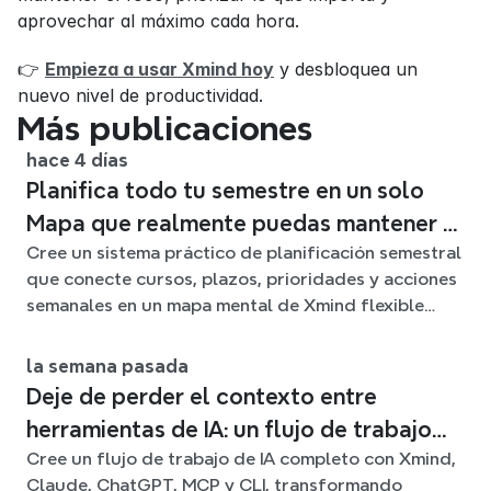
aprovechar al máximo cada hora.
👉 
Empieza a usar Xmind hoy
 y desbloquea un 
nuevo nivel de productividad.
Más publicaciones
hace 4 días
Planifica todo tu semestre en un solo
Mapa que realmente puedas mantener al
Cree un sistema práctico de planificación semestral
día
que conecte cursos, plazos, prioridades y acciones
semanales en un mapa mental de Xmind flexible
durante todo el trimestre.
la semana pasada
Deje de perder el contexto entre
herramientas de IA: un flujo de trabajo
Cree un flujo de trabajo de IA completo con Xmind,
conectado con Xmind
Claude, ChatGPT, MCP y CLI, transformando