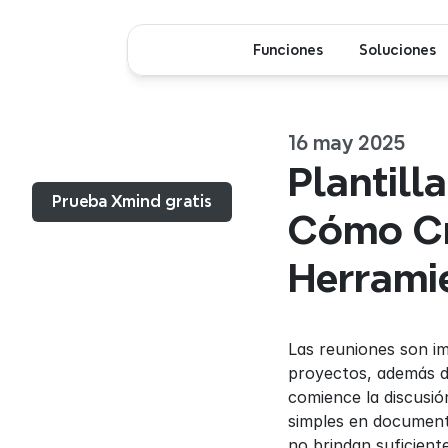
Funciones
Soluciones
16 may 2025
Menú...
Plantill
Prueba Xmind gratis
Cómo Cr
Herrami
Las reuniones son im
proyectos, además d
comience la discusió
simples en documento
no brindan suficient