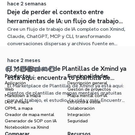
hace 2 semanas
Deje de perder el contexto entre
herramientas de IA: un flujo de trabajo
Cree un flujo de trabajo de IA completo con Xmind,
conectado con Xmind
Claude, ChatGPT, MCP y CLI, transformando
conversaciones dispersas y archivos fuente en
claros mapas mentales editables.
hace 2 meses
El Marketplace de Plantillas de Xmind ya
Productos
Funcionalidades
está aquí: encuentra tu plantilla de
Aplicación
Descripción general
El Marketplace de Plantillas de Xmind ya está aquí:
mapa mental para cualquier situación
Web
Gestión de proyectos
cientos de plantillas de mapas mentales gratuitas
Markdown a mapa
Mapa mental con IA
para el trabajo, el estudio, la vida y más. Encuentra
Doc a mapa
Estructura visual
el punto de partida ideal y olvídate de la página en
OPML a mapa
Colaboración
blanco.
Creador de mapa mental
Integración
Generador de SOP con IA
Seguridad
Notebooklm на Xmind
Comparar
Recursos