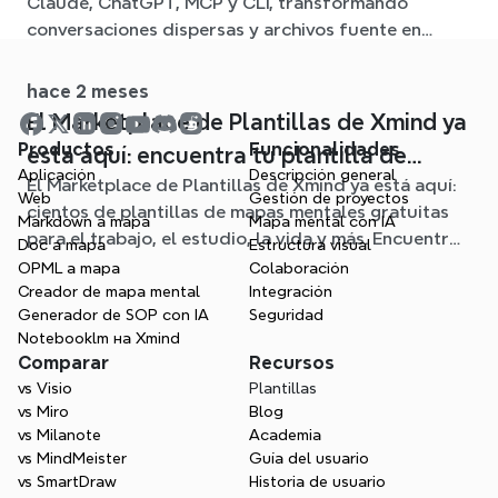
Claude, ChatGPT, MCP y CLI, transformando
conversaciones dispersas y archivos fuente en
claros mapas mentales editables.
hace 2 meses
El Marketplace de Plantillas de Xmind ya
Productos
Funcionalidades
está aquí: encuentra tu plantilla de
Aplicación
Descripción general
El Marketplace de Plantillas de Xmind ya está aquí:
mapa mental para cualquier situación
Web
Gestión de proyectos
cientos de plantillas de mapas mentales gratuitas
Markdown a mapa
Mapa mental con IA
para el trabajo, el estudio, la vida y más. Encuentra
Doc a mapa
Estructura visual
el punto de partida ideal y olvídate de la página en
OPML a mapa
Colaboración
blanco.
Creador de mapa mental
Integración
Generador de SOP con IA
Seguridad
Notebooklm на Xmind
Comparar
Recursos
vs Visio
Plantillas
vs Miro
Blog
vs Milanote
Academia
vs MindMeister
Guía del usuario
vs SmartDraw
Historia de usuario