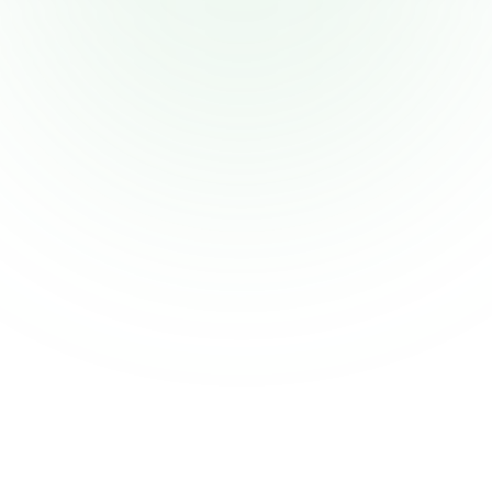
arriesgando posibles acuerdos debido a seguimientos 
perdidos o horarios desorganizados.
Manejando objeciones de manera 
efectiva
Abordar las preocupaciones de los clientes sobre la 
marcha requiere preparación. Muchos representantes 
carecen de formas estructuradas para visualizar 
objeciones y respuestas efectivas.
Visualización integrada de CRM
Transforma los datos de CRM en planes visuales, 
ayudando a los equipos de ventas a seguir el 
progreso, entender el historial y mantenerse al tanto 
de las oportunidades.
Dibuja tu embudo de ventas
Visualiza tus clientes potenciales a través de etapas 