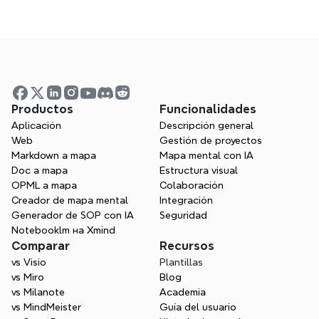
visual.
Prueba Xmind gratis
¿Cuál es el trabajo de un representante 
de ventas?
¿Qué hace un representante de 
Productos
Funcionalidades
desarrollo de negocios?
Aplicación
Descripción general
Web
Gestión de proyectos
Markdown a mapa
Mapa mental con IA
¿Cómo puedo mejorar mi discurso de 
Doc a mapa
Estructura visual
OPML a mapa
Colaboración
ventas?
Creador de mapa mental
Integración
Generador de SOP con IA
Seguridad
Notebooklm на Xmind
¿Qué herramientas utilizan los 
Comparar
Recursos
profesionales de ventas?
vs Visio
Plantillas
vs Miro
Blog
vs Milanote
Academia
vs MindMeister
Guía del usuario