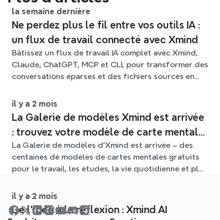
la semaine dernière
Ne perdez plus le fil entre vos outils IA :
un flux de travail connecté avec Xmind
Bâtissez un flux de travail IA complet avec Xmind,
Claude, ChatGPT, MCP et CLI, pour transformer des
conversations éparses et des fichiers sources en
cartes mentales claires et modifiables.
il y a 2 mois
La Galerie de modèles Xmind est arrivée
: trouvez votre modèle de carte mentale
La Galerie de modèles d'Xmind est arrivée – des
pour chaque situation
centaines de modèles de cartes mentales gratuits
pour le travail, les études, la vie quotidienne et plus
encore. Trouvez le point de départ idéal et oubliez
la page blanche.
il y a 2 mois
De l'idée à la réflexion : Xmind AI