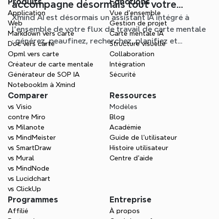
Produits
Fonctions
accompagne désormais tout votre
Application
Vue d'ensemble
Xmind AI est désormais un assistant IA intégré à
processus de carte mentale
Web
Gestion de projet
l'ensemble de votre flux de travail de carte mentale
Markdown vers carte
Carte mentale IA
: générez, peaufinez, recherchez, planifiez et
Doc vers carte
Structure visuelle
exportez, le tout sans quitter votre Schéma.
Opml vers carte
Collaboration
Créateur de carte mentale
Intégration
Générateur de SOP IA
Sécurité
Notebooklm à Xmind
Comparer
Ressources
vs Visio
Modèles
contre Miro
Blog
vs Milanote
Académie
vs MindMeister
Guide de l’utilisateur
vs SmartDraw
Histoire utilisateur
vs Mural
Centre d'aide
vs MindNode
vs Lucidchart
vs ClickUp
Programmes
Entreprise
Affilié
À propos