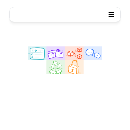
Xmind - Outil de carte mentale et de brainstorming
Développez
votre
potentiel
créatif
avec