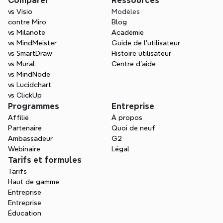
Comparer
Ressources
web, le bureau et le mobile.
vs Visio
Modèles
contre Miro
Blog
vs Milanote
Académie
vs MindMeister
Guide de l’utilisateur
vs SmartDraw
Histoire utilisateur
vs Mural
Centre d'aide
vs MindNode
vs Lucidchart
vs ClickUp
Programmes
Entreprise
Affilié
À propos
Partenaire
Quoi de neuf
Ambassadeur
G2
Webinaire
Légal
Tarifs et formules
Tarifs
Haut de gamme
Entreprise
Entreprise
Éducation