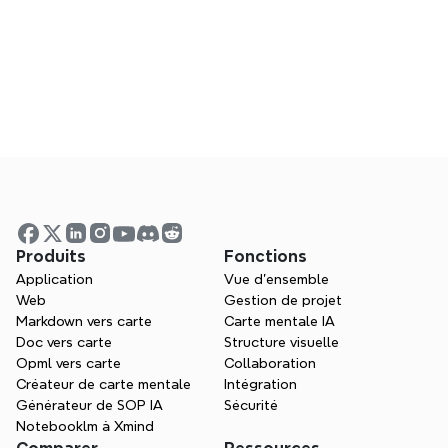
Xmind est-il conforme aux normes de 
protection des données (par exemple, 
le RGPD) ?
Visualisez vos idées. 
Libérez votre pouvoir de 
réflexion avec Xmind.
Produits
Pilotez avec structure, collaborez avec 
Fonctions
Application
clarté et donnez vie à vos plans de projet, 
Vue d'ensemble
Web
Gestion de projet
visuellement.
Markdown vers carte
Carte mentale IA
Obtenez Xmind gratuitement
Doc vers carte
Structure visuelle
Opml vers carte
Collaboration
Créateur de carte mentale
Intégration
Demandez une démo
Générateur de SOP IA
Sécurité
Notebooklm à Xmind
Aucune carte de crédit requise · Fonctionne sur le 