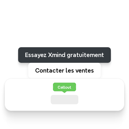
Xmind
Transformez
vos
idées
en
plans
clairs
et
réalisables
grâce
à
notre
logiciel
intuitif
de
cartographie
mentale.
Visualisez
vos
pensées,
collaborez
sans
effort
et
atteignez
vos
objectifs.
Essayez Xmind gratuitement
Contacter les ventes