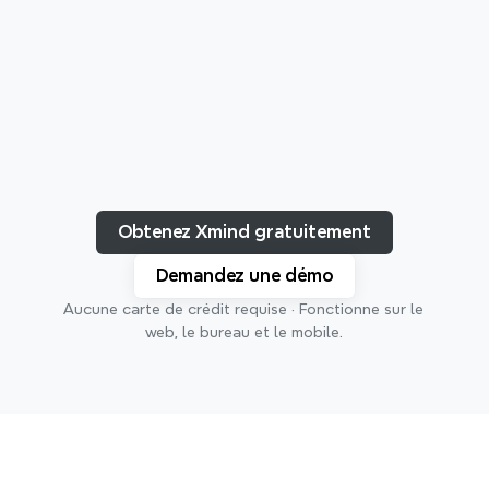
Découvrez comment Xmind 
Obtenez Xmind gratuitement
peut être appliqué
Demandez une démo
Explorez divers cas d'utilisation et voyez comment 
Apprentissage
Planification
Aucune carte de crédit requise · Fonctionne sur le 
Xmind peut vous aider à atteindre vos objectifs.
web, le bureau et le mobile.
Création
Organisation