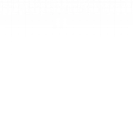
Étape 1
Décrivez votre SOP
Décrivez le SOP ou le flux de travail que vous 
souhaitez documenter, ou collez un brouillon 
existant de votre SOP.
Étape 2
Générer avec l'IA
Cliquez sur "Générer" pour laisser l'outil AI 
SOP rédiger en quelques secondes un 
document complet et structuré, incluant des 