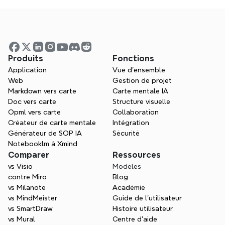
Quel est le meilleur générateur de SOP 
IA ?
Produits
Fonctions
Application
Vue d'ensemble
Web
Gestion de projet
Plus qu'un générateur de 
Markdown vers carte
Carte mentale IA
SOP par IA
Doc vers carte
Structure visuelle
Opml vers carte
Collaboration
Xmind va au-delà de la simple création de 
Créateur de carte mentale
Intégration
documents, en utilisant une IA puissante 
Générateur de SOP IA
Sécurité
pour transformer des idées complexes en 
Notebooklm à Xmind
représentations visuelles claires qui 
Comparer
Ressources
améliorent la clarté, la communication et 
vs Visio
Modèles
la collaboration. Transformez vos 
contre Miro
Blog
opérations en un Schéma visuel pour le 
vs Milanote
Académie
succès.
vs MindMeister
Guide de l’utilisateur
vs SmartDraw
Histoire utilisateur
Commencez gratuitement
vs Mural
Centre d'aide