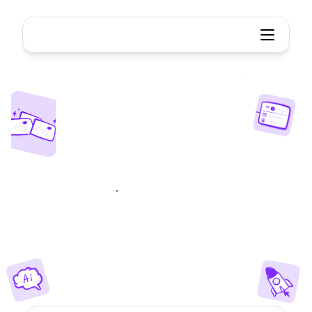
Générateur SOP AI
SOP
IA
Générateur
Générez
des
SOP
professionnels
avec
l'IA
instantanément
en
ligne.
Transformez
des
flux
de
travail
complexes
en
une
documentation
claire
et
exploitable.