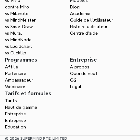
vs Visio
Modèles
contre Miro
Blog
vs Milanote
Académie
vs MindMeister
Guide de l’utilisateur
vs SmartDraw
Histoire utilisateur
vs Mural
Centre d'aide
vs MindNode
vs Lucidchart
vs ClickUp
Programmes
Entreprise
Affilié
À propos
Partenaire
Quoi de neuf
Ambassadeur
G2
Webinaire
Légal
Tarifs et formules
Tarifs
Haut de gamme
Entreprise
Entreprise
Éducation
© 2026 SUPERMIND PTE. LIMITED