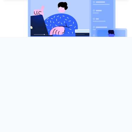
Intéressé à être notre 
conférencier invité ?
Devenez un invité conférencier sur la plateforme de 
webinaires de premier plan de Xmind et améliorez 
votre expertise. Rejoignez des professionnels 
accomplis de divers domaines qui utilisent Xmind 
pour accroître leur productivité, libérer leur 
créativité et en inspirer d'autres grâce au mind 