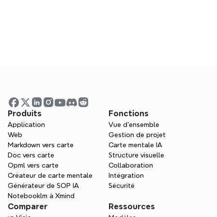
?
Est-il permis de transmettre et de 
diffuser les informations du webinaire 
en tant qu'invité ? L'orateur invité peut-
il utiliser le matériel de suivi pour la 
diffusion ?
Produits
Fonctions
Est-il possible de recevoir plus d'une 
Application
Vue d'ensemble
fois l'abonnement d'un an à Xmind Pro 
Web
Gestion de projet
offert pour l'organisation de 
Markdown vers carte
Carte mentale IA
présentations ?
Doc vers carte
Structure visuelle
Opml vers carte
Collaboration
Créateur de carte mentale
Intégration
Générateur de SOP IA
Sécurité
Est-il possible de postuler à la fois 
Notebooklm à Xmind
pour le programme de webinaires Xmind 
Comparer
Ressources
et le programme d'ambassadeurs ?