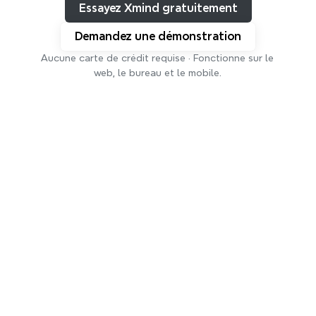
sur une seule plateforme
Essayez Xmind gratuitement
Des idées brutes aux systèmes complexes, Xmind 
Demandez une démonstration
s'adapte à votre réflexion et vous aide à passer des 
Apprentissage
Planification
Aucune carte de crédit requise · Fonctionne sur le 
idées à l'exécution.
web, le bureau et le mobile.
Création
Organisation
Rejoignez des millions de 
personnes qui réfléchissent 
4,8/5
avec Xmind
App Store