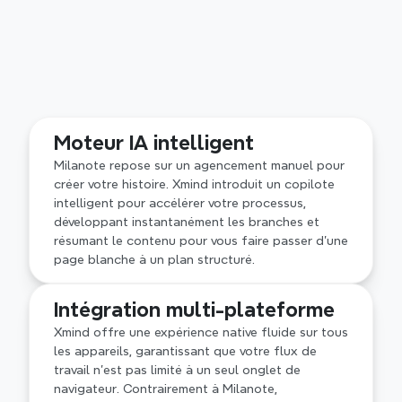
Structures logiques avancées
La toile libre de Milanote est idéale pour les 
Moteur IA intelligent
moodboards visuels mais peut devenir 
encombrée. Xmind offre des structures 
Milanote repose sur un agencement manuel pour 
professionnelles, fournissant la profondeur 
créer votre histoire. Xmind introduit un copilote 
architecturale nécessaire pour garder des idées 
intelligent pour accélérer votre processus, 
complexes organisées et faciles à naviguer.
développant instantanément les branches et 
résumant le contenu pour vous faire passer d'une 
page blanche à un plan structuré.
Intégration multi-plateforme
Xmind offre une expérience native fluide sur tous 
les appareils, garantissant que votre flux de 
travail n'est pas limité à un seul onglet de 
navigateur. Contrairement à Milanote, 