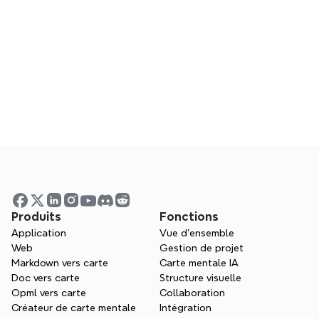
Puis-je collaborer en utilisant Xmind ?
Xmind est-il une bonne alternative à 
Milanote ?
Visualisez vos idées. 
Développez votre capacité 
de réflexion avec Xmind.
Produits
Fonctions
Application
Vue d'ensemble
Que vous étudiez, planifiez ou créiez, 
Web
Gestion de projet
Xmind vous aide à penser dans toutes les 
Markdown vers carte
Carte mentale IA
directions.
Doc vers carte
Structure visuelle
Opml vers carte
Collaboration
Essayez Xmind gratuitement
Créateur de carte mentale
Intégration