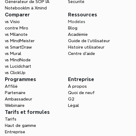
Générateur de SOP IA
Sécurité
Contacter les ventes
Notebooklm à Xmind
Comparer
Ressources
vs Visio
Modèles
contre Miro
Blog
vs Milanote
Académie
vs MindMeister
Guide de l’utilisateur
vs SmartDraw
Histoire utilisateur
vs Mural
Centre d'aide
vs MindNode
vs Lucidchart
vs ClickUp
Programmes
Entreprise
Affilié
À propos
Partenaire
Quoi de neuf
Ambassadeur
G2
Webinaire
Légal
Tarifs et formules
Tarifs
Haut de gamme
Entreprise