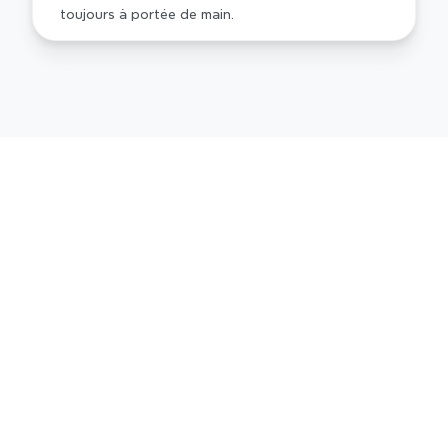
toujours à portée de main.
Xmind vs SmartDraw en un 
coup d'œil
Xmind est conçu pour la pensée structurée et le 