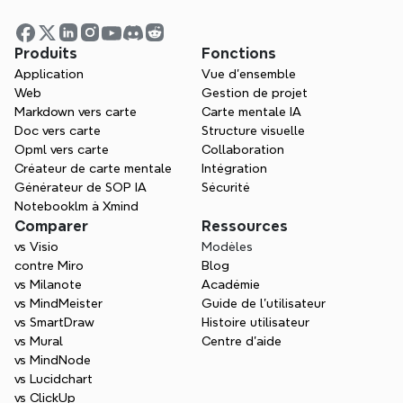
Visualisez vos idées. Libérez 
votre pouvoir de réflexion 
avec Xmind.
Produits
Fonctions
Application
Vue d'ensemble
Que vous étudiez, planifiez ou créiez, 
Web
Gestion de projet
Xmind vous aide à penser dans toutes les 
Markdown vers carte
Carte mentale IA
directions.
Doc vers carte
Structure visuelle
Opml vers carte
Collaboration
Essayez Xmind gratuitement
Créateur de carte mentale
Intégration
Générateur de SOP IA
Sécurité
Contacter les ventes
Notebooklm à Xmind
Comparer
Ressources
vs Visio
Modèles
contre Miro
Blog
vs Milanote
Académie
vs MindMeister
Guide de l’utilisateur
vs SmartDraw
Histoire utilisateur
vs Mural
Centre d'aide
vs MindNode
vs Lucidchart
vs ClickUp