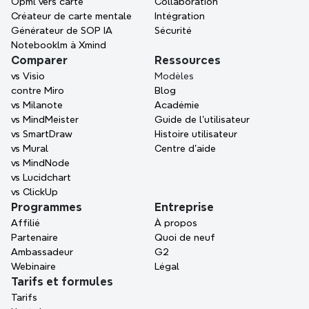
Opml vers carte
Collaboration
Google Play
Téléchargement APK
Créateur de carte mentale
Intégration
Générateur de SOP IA
Sécurité
HarmonyOS
Notebooklm à Xmind
Comparer
Ressources
Huawei AppGallery
vs Visio
Modèles
contre Miro
Blog
vs Milanote
Académie
vs MindMeister
Guide de l’utilisateur
vs SmartDraw
Histoire utilisateur
vs Mural
Centre d'aide
vs MindNode
vs Lucidchart
vs ClickUp
Programmes
Entreprise
Affilié
À propos
Partenaire
Quoi de neuf
Ambassadeur
G2
Webinaire
Légal
Tarifs et formules
Tarifs