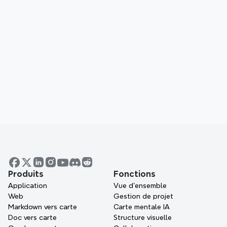
Application Web
Lancement
HarmonyOS (PC)
Huawei AppGallery
Mobile
iOS / iPadOS
App Store
Produits
Fonctions
visionOS
Application
Vue d'ensemble
Web
Gestion de projet
App Store
Markdown vers carte
Carte mentale IA
Doc vers carte
Android
Structure visuelle