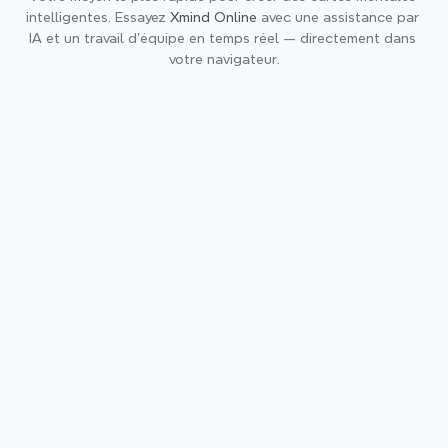
intelligentes. Essayez 
Xmind Online
 avec une assistance par 
IA et un travail d'équipe en temps réel — directement dans 
votre navigateur.
Nouveau
Visuel
Visuels rafraîchis, expérience 
plus native
Une interface repensée offre une expérience 
plus native sur chaque plateforme. Des 