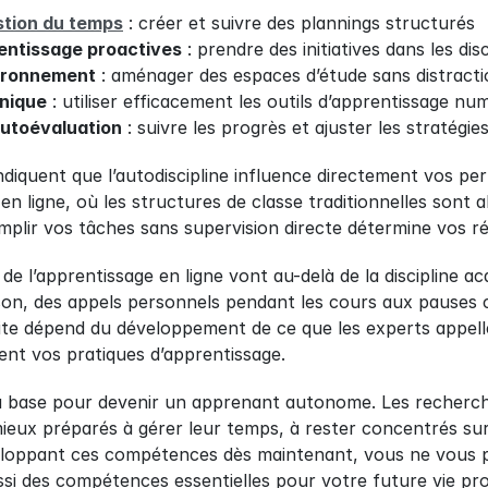
stion du temps
 : créer et suivre des plannings structurés
entissage proactives
 : prendre des initiatives dans les di
vironnement
 : aménager des espaces d’étude sans distract
hnique
 : utiliser efficacement les outils d’apprentissage nu
utoévaluation
 : suivre les progrès et ajuster les stratégie
indiquent que l’autodiscipline influence directement vos p
en ligne, où les structures de classe traditionnelles sont a
plir vos tâches sans supervision directe détermine vos ré
de l’apprentissage en ligne vont au-delà de la discipline a
ison, des appels personnels pendant les cours aux pauses c
te dépend du développement de ce que les experts appelle
nt vos pratiques d’apprentissage.
 la base pour devenir un apprenant autonome. Les recherch
ieux préparés à gérer leur temps, à rester concentrés sur l
loppant ces compétences dès maintenant, vous ne vous p
si des compétences essentielles pour votre future vie pro