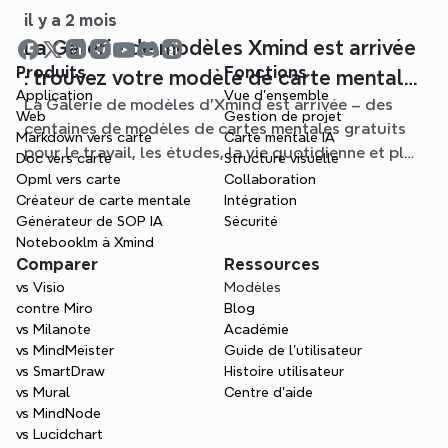
il y a 2 mois
La Galerie de modèles Xmind est arrivée
Produits
Fonctions
: trouvez votre modèle de carte mentale
Application
Vue d'ensemble
La Galerie de modèles d'Xmind est arrivée – des
pour chaque situation
Web
Gestion de projet
centaines de modèles de cartes mentales gratuits
Markdown vers carte
Carte mentale IA
pour le travail, les études, la vie quotidienne et plus
Doc vers carte
Structure visuelle
encore. Trouvez le point de départ idéal et oubliez
Opml vers carte
Collaboration
la page blanche.
Créateur de carte mentale
Intégration
Générateur de SOP IA
Sécurité
Notebooklm à Xmind
Comparer
Ressources
vs Visio
Modèles
contre Miro
Blog
vs Milanote
Académie
vs MindMeister
Guide de l’utilisateur
vs SmartDraw
Histoire utilisateur
vs Mural
Centre d'aide
vs MindNode
vs Lucidchart