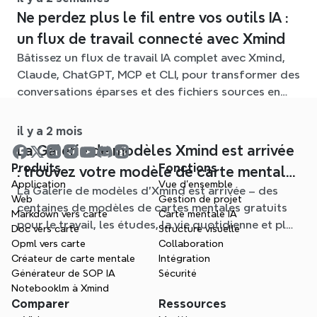
Ne perdez plus le fil entre vos outils IA :
un flux de travail connecté avec Xmind
Bâtissez un flux de travail IA complet avec Xmind,
Claude, ChatGPT, MCP et CLI, pour transformer des
conversations éparses et des fichiers sources en
cartes mentales claires et modifiables.
il y a 2 mois
La Galerie de modèles Xmind est arrivée
Produits
Fonctions
: trouvez votre modèle de carte mentale
Application
Vue d'ensemble
La Galerie de modèles d'Xmind est arrivée – des
pour chaque situation
Web
Gestion de projet
centaines de modèles de cartes mentales gratuits
Markdown vers carte
Carte mentale IA
pour le travail, les études, la vie quotidienne et plus
Doc vers carte
Structure visuelle
encore. Trouvez le point de départ idéal et oubliez
Opml vers carte
Collaboration
la page blanche.
Créateur de carte mentale
Intégration
Générateur de SOP IA
Sécurité
Notebooklm à Xmind
Comparer
Ressources