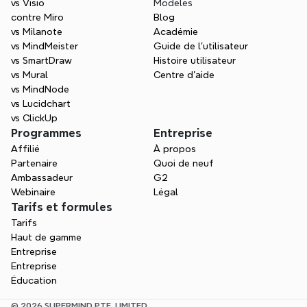
vs Visio
Modèles
contre Miro
Blog
vs Milanote
Académie
vs MindMeister
Guide de l’utilisateur
vs SmartDraw
Histoire utilisateur
vs Mural
Centre d'aide
vs MindNode
vs Lucidchart
vs ClickUp
Programmes
Entreprise
Affilié
À propos
Partenaire
Quoi de neuf
Ambassadeur
G2
Webinaire
Légal
Tarifs et formules
Tarifs
Haut de gamme
Entreprise
Entreprise
Éducation
© 2026 SUPERMIND PTE. LIMITED