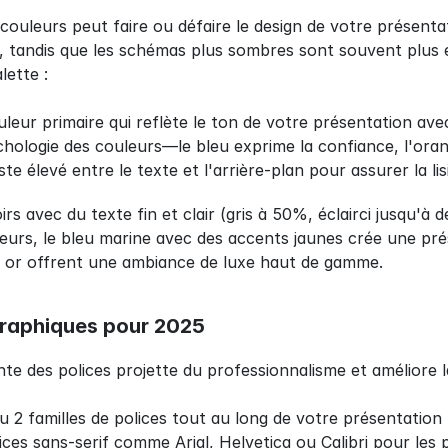
ouleurs peut faire ou défaire le design de votre présentati
ité, tandis que les schémas plus sombres sont souvent plus e
lette :
uleur primaire qui reflète le ton de votre présentation a
hologie des couleurs—le bleu exprime la confiance, l'orang
te élevé entre le texte et l'arrière-plan pour assurer la lisi
irs avec du texte fin et clair (gris à 50%, éclairci jusqu'à 
leurs, le bleu marine avec des accents jaunes crée une pré
t or offrent une ambiance de luxe haut de gamme.
graphiques pour 2025
nte des polices projette du professionnalisme et améliore
u 2 familles de polices tout au long de votre présentation
ices sans-serif comme Arial, Helvetica ou Calibri pour le