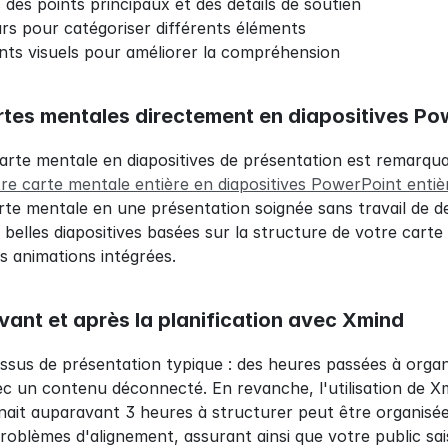
des points principaux et des détails de soutien
urs pour catégoriser différents éléments
nts visuels pour améliorer la compréhension
artes mentales directement en diapositives Po
rte mentale en diapositives de présentation est remarquab
re carte mentale entière en diapositives PowerPoint entiè
te mentale en une présentation soignée sans travail de d
elles diapositives basées sur la structure de votre carte
s animations intégrées.
vant et après la planification avec Xmind
sus de présentation typique : des heures passées à organise
avec un contenu déconnecté. En revanche, l'utilisation de X
nait auparavant 3 heures à structurer peut être organisé
roblèmes d'alignement, assurant ainsi que votre public saisi