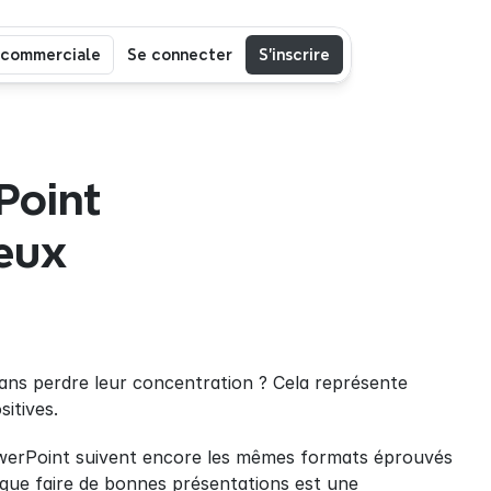
 commerciale
Se connecter
S’inscrire
oint 
eux 
ns perdre leur concentration ? Cela représente 
itives.
owerPoint suivent encore les mêmes formats éprouvés 
que faire de bonnes présentations est une 