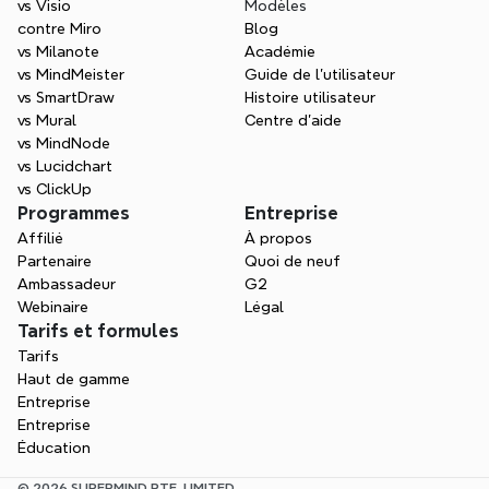
vs Visio
Modèles
contre Miro
Blog
vs Milanote
Académie
vs MindMeister
Guide de l’utilisateur
vs SmartDraw
Histoire utilisateur
vs Mural
Centre d'aide
vs MindNode
vs Lucidchart
vs ClickUp
Programmes
Entreprise
Affilié
À propos
Partenaire
Quoi de neuf
Ambassadeur
G2
Webinaire
Légal
Tarifs et formules
Tarifs
Haut de gamme
Entreprise
Entreprise
Éducation
© 2026 SUPERMIND PTE. LIMITED