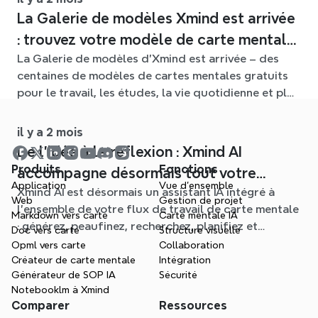
La Galerie de modèles Xmind est arrivée
: trouvez votre modèle de carte mentale
La Galerie de modèles d'Xmind est arrivée – des
pour chaque situation
centaines de modèles de cartes mentales gratuits
pour le travail, les études, la vie quotidienne et plus
encore. Trouvez le point de départ idéal et oubliez
la page blanche.
il y a 2 mois
De l'idée à la réflexion : Xmind AI
Produits
Fonctions
accompagne désormais tout votre
Application
Vue d'ensemble
Xmind AI est désormais un assistant IA intégré à
processus de carte mentale
Web
Gestion de projet
l'ensemble de votre flux de travail de carte mentale
Markdown vers carte
Carte mentale IA
: générez, peaufinez, recherchez, planifiez et
Doc vers carte
Structure visuelle
exportez, le tout sans quitter votre Schéma.
Opml vers carte
Collaboration
Créateur de carte mentale
Intégration
Générateur de SOP IA
Sécurité
Notebooklm à Xmind
Comparer
Ressources