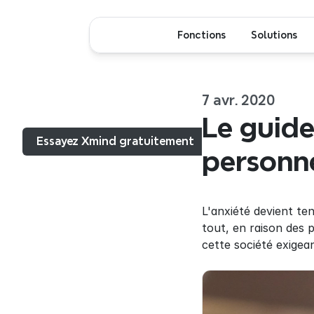
Fonctions
Solutions
7 avr. 2020
Menu...
Le guide
Essayez Xmind gratuitement
personn
L'anxiété devient te
tout, en raison des 
cette société exigea