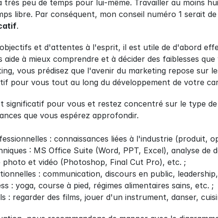
a très peu de temps pour lui-même. Travailler au moins hu
mps libre. Par conséquent, mon conseil numéro 1 serait d
catif
.
jectifs et d'attentes à l'esprit, il est utile de d'abord e
 aide à mieux comprendre et à décider des faiblesses que v
ting, vous prédisez que l'avenir du marketing repose sur le
atif pour vous tout au long du développement de votre car
t significatif pour vous et restez concentré sur le type d
ances que vous espérez approfondir.
sionnelles : connaissances liées à l'industrie (produit, op
iques : MS Office Suite (Word, PPT, Excel), analyse de do
 photo et vidéo (Photoshop, Final Cut Pro), etc. ;
onnelles : communication, discours en public, leadership, 
ss : yoga, course à pied, régimes alimentaires sains, etc. ;
s : regarder des films, jouer d'un instrument, danser, cuisin