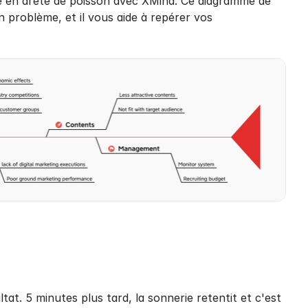
 en arête de poisson avec XMind. Ce diagramme de 
problème, et il vous aide à repérer vos 
t. 5 minutes plus tard, la sonnerie retentit et c'est 