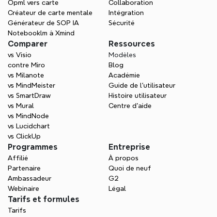
encore. Trouvez le point de départ idéal et oubliez
Opml vers carte
Collaboration
la page blanche.
Créateur de carte mentale
Intégration
Générateur de SOP IA
Sécurité
Notebooklm à Xmind
Comparer
Ressources
vs Visio
Modèles
contre Miro
Blog
vs Milanote
Académie
vs MindMeister
Guide de l’utilisateur
vs SmartDraw
Histoire utilisateur
vs Mural
Centre d'aide
vs MindNode
vs Lucidchart
vs ClickUp
Programmes
Entreprise
Affilié
À propos
Partenaire
Quoi de neuf
Ambassadeur
G2
Webinaire
Légal
Tarifs et formules
Tarifs