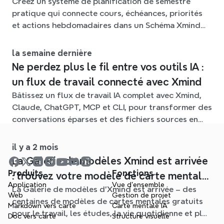
Créez un système de planification de semestre
pratique qui connecte cours, échéances, priorités
et actions hebdomadaires dans un Schéma Xmind
flexible tout au long du trimestre.
la semaine dernière
Ne perdez plus le fil entre vos outils IA :
un flux de travail connecté avec Xmind
Bâtissez un flux de travail IA complet avec Xmind,
Claude, ChatGPT, MCP et CLI, pour transformer des
conversations éparses et des fichiers sources en
cartes mentales claires et modifiables.
il y a 2 mois
La Galerie de modèles Xmind est arrivée
Produits
Fonctions
: trouvez votre modèle de carte mentale
Application
Vue d'ensemble
La Galerie de modèles d'Xmind est arrivée – des
pour chaque situation
Web
Gestion de projet
centaines de modèles de cartes mentales gratuits
Markdown vers carte
Carte mentale IA
pour le travail, les études, la vie quotidienne et plus
Doc vers carte
Structure visuelle