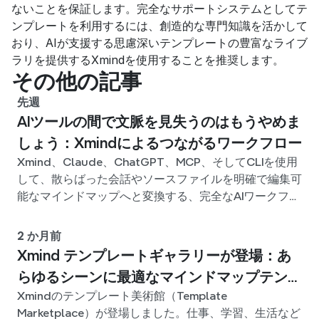
ないことを保証します。完全なサポートシステムとしてテ
ンプレートを利用するには、創造的な専門知識を活かして
おり、AIが支援する思慮深いテンプレートの豊富なライブ
ラリを提供するXmindを使用することを推奨します。
その他の記事
先週
AIツールの間で文脈を見失うのはもうやめま
しょう：Xmindによるつながるワークフロー
Xmind、Claude、ChatGPT、MCP、そしてCLIを使用
して、散らばった会話やソースファイルを明確で編集可
能なマインドマップへと変換する、完全なAIワークフロ
ーを構築しましょう。
2 か月前
Xmind テンプレートギャラリーが登場：あ
らゆるシーンに最適なマインドマップテンプ
Xmindのテンプレート美術館（Template
レートが見つかります
Marketplace）が登場しました。仕事、学習、生活など