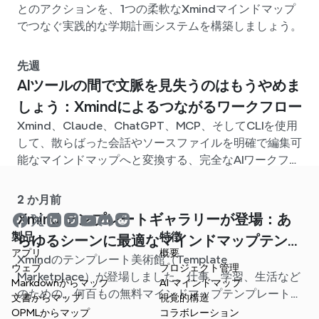
とのアクションを、1つの柔軟なXmindマインドマップ
でつなぐ実践的な学期計画システムを構築しましょう。
先週
AIツールの間で文脈を見失うのはもうやめま
しょう：Xmindによるつながるワークフロー
Xmind、Claude、ChatGPT、MCP、そしてCLIを使用
して、散らばった会話やソースファイルを明確で編集可
能なマインドマップへと変換する、完全なAIワークフロ
ーを構築しましょう。
2 か月前
Xmind テンプレートギャラリーが登場：あ
製品
特徴
らゆるシーンに最適なマインドマップテンプ
アプリ
概要
Xmindのテンプレート美術館（Template
レートが見つかります
ウェブ
プロジェクト管理
Marketplace）が登場しました。仕事、学習、生活など
Markdownからマップ
AI マインドマップ
のための、何百もの無料マインドマップテンプレートが
文書からマップ
視覚的構造
用意されています。最適なスタート地点を見つけ、白紙
OPMLからマップ
コラボレーション