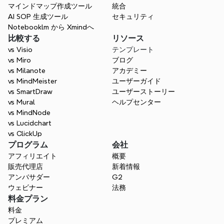
から始める手間を省きましょう。
マインドマップ作成ツール
統合
AI SOP 生成ツール
セキュリティ
Notebooklm から Xmindへ
比較する
リソース
vs Visio
テンプレート
vs Miro
ブログ
vs Milanote
アカデミー
vs MindMeister
ユーザーガイド
vs SmartDraw
ユーザーストーリー
vs Mural
ヘルプセンター
vs MindNode
vs Lucidchart
vs ClickUp
プログラム
会社
アフィリエイト
概要
販売代理店
新着情報
アンバサダー
G2
ウェビナー
法務
料金プラン
料金
プレミアム