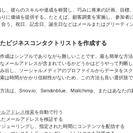
福し、彼らのスキルや達成を称賛し、巧みに将来の計画、目標
わりに価値を提供する。たとえば、顧客調査を実施し、参加者
り合う。祝日、記念日、誕生日などはメールまたはグリーティ
たビジネスコンタクトリストを作成する
作成はシンプルでありながら難しいことです。最も簡単な方法
なメールアドレスが含まれているかどうかはどうやって判断しま
み出し、ソーシャルメディアのプロファイルからデータをスク
索は時間がかかり信頼性がないため、この方法も良い選択肢で
法は、Snov.io、Sendinblue、Mailchimp、また
ールアドレス検索
を自動で行う
れたメールアドレスを検証する
ケジューリングし、指定された時間にコンテンツを配信する