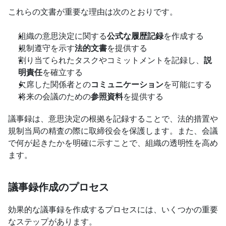
これらの文書が重要な理由は次のとおりです。
組織の意思決定に関する
公式な履歴記録
を作成する
規制遵守を示す
法的文書
を提供する
割り当てられたタスクやコミットメントを記録し、
説
明責任
を確立する
欠席した関係者との
コミュニケーション
を可能にする
将来の会議のための
参照資料
を提供する
議事録は、意思決定の根拠を記録することで、法的措置や
規制当局の精査の際に取締役会を保護します。また、会議
で何が起きたかを明確に示すことで、組織の透明性を高め
ます。
議事録作成のプロセス
効果的な議事録を作成するプロセスには、いくつかの重要
なステップがあります。