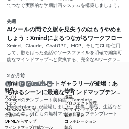
でつなぐ実践的な学期計画システムを構築しましょう。
先週
AIツールの間で文脈を見失うのはもうやめま
しょう：Xmindによるつながるワークフロー
Xmind、Claude、ChatGPT、MCP、そしてCLIを使用
して、散らばった会話やソースファイルを明確で編集可
能なマインドマップへと変換する、完全なAIワークフロ
ーを構築しましょう。
2 か月前
Xmind テンプレートギャラリーが登場：あ
製品
特徴
らゆるシーンに最適なマインドマップテンプ
アプリ
概要
Xmindのテンプレート美術館（Template
レートが見つかります
ウェブ
プロジェクト管理
Marketplace）が登場しました。仕事、学習、生活など
Markdownからマップ
AI マインドマップ
のための、何百もの無料マインドマップテンプレートが
文書からマップ
視覚的構造
用意されています。最適なスタート地点を見つけ、白紙
OPMLからマップ
コラボレーション
から始める手間を省きましょう。
マインドマップ作成ツール
統合