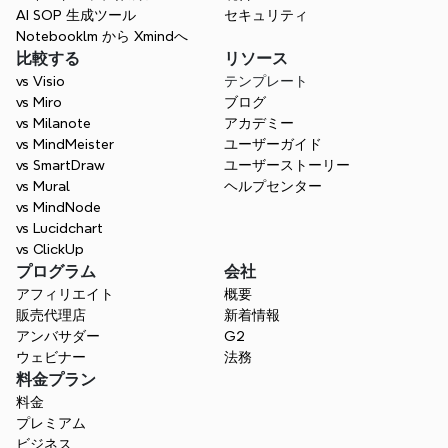
AI SOP 生成ツール
セキュリティ
Notebooklm から Xmindへ
比較する
リソース
vs Visio
テンプレート
vs Miro
ブログ
vs Milanote
アカデミー
vs MindMeister
ユーザーガイド
vs SmartDraw
ユーザーストーリー
vs Mural
ヘルプセンター
vs MindNode
vs Lucidchart
vs ClickUp
プログラム
会社
アフィリエイト
概要
販売代理店
新着情報
アンバサダー
G2
ウェビナー
法務
料金プラン
料金
プレミアム
ビジネス