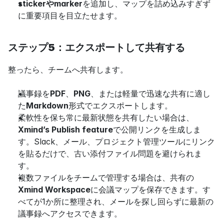
stickerやmarker
を追加し、マップを詰め込みすぎず
に重要項目を目立たせます。
ステップ5：エクスポートして共有する
整ったら、チームへ共有します。
議事録を
PDF
、
PNG
、または軽量で迅速な共有に適し
た
Markdown
形式でエクスポートします。
柔軟性を保ち常に最新状態を共有したい場合は、
Xmind’s Publish feature
で公開リンクを生成しま
す。Slack、メール、プロジェクト管理ツールにリンク
を貼るだけで、古い添付ファイル問題を避けられま
す。
複数ファイルをチームで管理する場合は、共有の
Xmind Workspace
に会議マップを保存できます。す
べてが1か所に整理され、メールを探し回らずに最新の
議事録へアクセスできます。