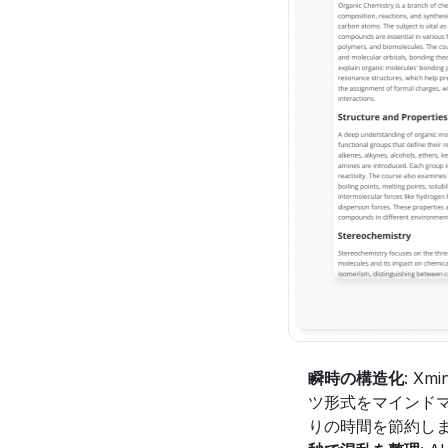
瞬時の構造化
: X
ツ形式をマインド
りの時間を節約しま