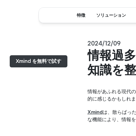
特徴
ソリューション
2024/12/09
メニュー...
情報過多
Xmind を無料で試す
知識を
情報があふれる現代の
的に感じるかもしれま
Xmind
は、散らばっ
な機能により、情報を