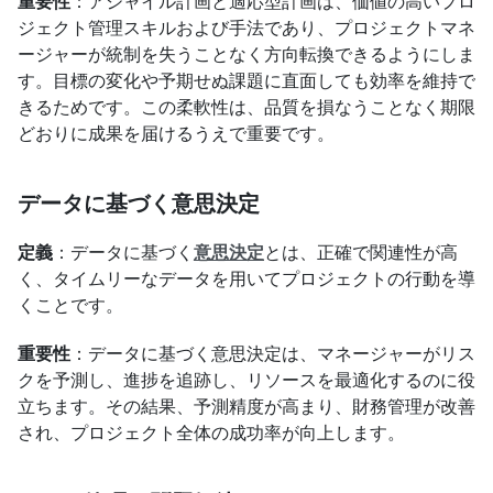
重要性
：アジャイル計画と適応型計画は、価値の高いプロ
ジェクト管理スキルおよび手法であり、プロジェクトマネ
ージャーが統制を失うことなく方向転換できるようにしま
す。目標の変化や予期せぬ課題に直面しても効率を維持で
きるためです。この柔軟性は、品質を損なうことなく期限
どおりに成果を届けるうえで重要です。
データに基づく意思決定
定義
：データに基づく
意思決定
とは、正確で関連性が高
く、タイムリーなデータを用いてプロジェクトの行動を導
くことです。
重要性
：データに基づく意思決定は、マネージャーがリス
クを予測し、進捗を追跡し、リソースを最適化するのに役
立ちます。その結果、予測精度が高まり、財務管理が改善
され、プロジェクト全体の成功率が向上します。