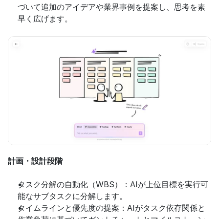
づいて追加のアイデアや業界事例を提案し、思考を素
早く広げます。
計画・設計段階
タスク分解の自動化（WBS）：AIが上位目標を実行可
能なサブタスクに分解します。
タイムラインと優先度の提案：AIがタスク依存関係と