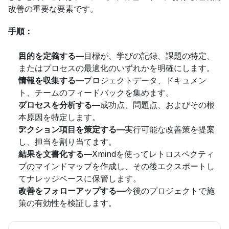
改善の重要な要素です。
手順：
目的を定義する—
目標が、学びの記録、課題の特定、
またはプロセスの最適化のいずれかを明確にします。
情報を収集する—
プロジェクトデータ、ドキュメン
ト、チームのフィードバックを集めます。
プロセスを分析する—
成功点、問題点、およびその根
本原因を特定します。
アクション項目を策定する—
実行可能な改善策を提案
し、担当を割り当てます。
結果を文書化する—
Xmindを使ってレトロスペクティ
ブのマインドマップを作成し、その後エクスポートし
てナレッジベースに保管します。
改善をフォローアップする—
今後のプロジェクトで施
策の有効性を検証します。