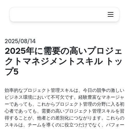
2025/08/14
2025年に需要の高いプロジェ
クトマネジメントスキル トッ
プ5
効率的なプロジェクト管理スキルは、今日の競争の激しい
ビジネス環境において不可欠です。経験豊富なマネージャ
ーであっても、これからプロジェクト管理の分野に入る初
心者であっても、需要の高いプロジェクト管理スキルを習
得することが、他者との差別化につながります。これらの
スキルは、チームを導くのに役立つだけでなく、パフォー