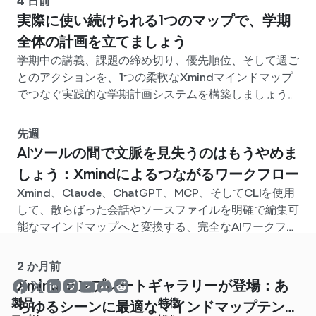
4 日前
実際に使い続けられる1つのマップで、学期
全体の計画を立てましょう
学期中の講義、課題の締め切り、優先順位、そして週ご
とのアクションを、1つの柔軟なXmindマインドマップ
でつなぐ実践的な学期計画システムを構築しましょう。
先週
AIツールの間で文脈を見失うのはもうやめま
しょう：Xmindによるつながるワークフロー
Xmind、Claude、ChatGPT、MCP、そしてCLIを使用
して、散らばった会話やソースファイルを明確で編集可
能なマインドマップへと変換する、完全なAIワークフロ
ーを構築しましょう。
2 か月前
Xmind テンプレートギャラリーが登場：あ
製品
特徴
らゆるシーンに最適なマインドマップテンプ