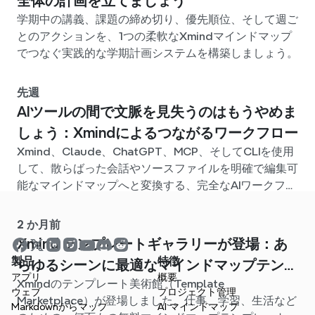
全体の計画を立てましょう
学期中の講義、課題の締め切り、優先順位、そして週ご
とのアクションを、1つの柔軟なXmindマインドマップ
でつなぐ実践的な学期計画システムを構築しましょう。
先週
AIツールの間で文脈を見失うのはもうやめま
しょう：Xmindによるつながるワークフロー
Xmind、Claude、ChatGPT、MCP、そしてCLIを使用
して、散らばった会話やソースファイルを明確で編集可
能なマインドマップへと変換する、完全なAIワークフロ
ーを構築しましょう。
2 か月前
Xmind テンプレートギャラリーが登場：あ
製品
特徴
らゆるシーンに最適なマインドマップテンプ
アプリ
概要
Xmindのテンプレート美術館（Template
レートが見つかります
ウェブ
プロジェクト管理
Marketplace）が登場しました。仕事、学習、生活など
Markdownからマップ
AI マインドマップ