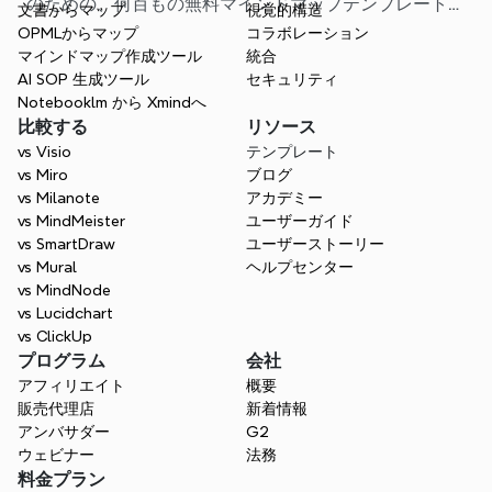
のための、何百もの無料マインドマップテンプレートが
文書からマップ
視覚的構造
用意されています。最適なスタート地点を見つけ、白紙
OPMLからマップ
コラボレーション
から始める手間を省きましょう。
マインドマップ作成ツール
統合
AI SOP 生成ツール
セキュリティ
Notebooklm から Xmindへ
比較する
リソース
vs Visio
テンプレート
vs Miro
ブログ
vs Milanote
アカデミー
vs MindMeister
ユーザーガイド
vs SmartDraw
ユーザーストーリー
vs Mural
ヘルプセンター
vs MindNode
vs Lucidchart
vs ClickUp
プログラム
会社
アフィリエイト
概要
販売代理店
新着情報
アンバサダー
G2
ウェビナー
法務
料金プラン