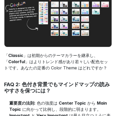
「
Classic
」は初期からのテーマカラーを継承し、
「
Colorful
」はよりトレンド感があり若々しい配色セッ
トです。あなたの定番の Color Theme はどれですか？
FAQ 2: 色付き背景でもマインドマップの読み
やすさを保つには？
重要度の法則:
 色の強度は 
Center Topic
 から 
Main 
Topic
 に向かって比例し、段階的に弱まります。
Important
 と 
Very Important
 は最も目立つように表