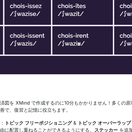
済図を XMind で作成するのに10分もかかりません！多く
善で、復習と記憶に役立ちます。
す：
トピック フリーポジショニング
 & 
トピック オーバーラップ
由に配置し重ねることができるようにする。
ステッカー
 を追