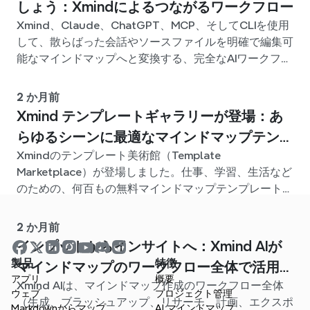
しょう：Xmindによるつながるワークフロー
Xmind、Claude、ChatGPT、MCP、そしてCLIを使用
して、散らばった会話やソースファイルを明確で編集可
能なマインドマップへと変換する、完全なAIワークフロ
ーを構築しましょう。
2 か月前
Xmind テンプレートギャラリーが登場：あ
らゆるシーンに最適なマインドマップテンプ
Xmindのテンプレート美術館（Template
レートが見つかります
Marketplace）が登場しました。仕事、学習、生活など
のための、何百もの無料マインドマップテンプレートが
用意されています。最適なスタート地点を見つけ、白紙
から始める手間を省きましょう。
2 か月前
インプットからインサイトへ：Xmind AIが
製品
特徴
マインドマップのワークフロー全体で活用で
アプリ
概要
Xmind AIは、マインドマップ作成のワークフロー全体
きるようになりました
ウェブ
プロジェクト管理
（生成、ブラッシュアップ、リサーチ、計画、エクスポ
Markdownからマップ
AI マインドマップ