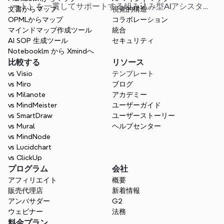
ート）を一貫してサポートする組み込み型AIアシスタン
文書からマップ
視覚的構造
トになりました。マップを閉じることなく、これらすべ
OPMLからマップ
コラボレーション
ての操作を実行できます。
マインドマップ作成ツール
統合
AI SOP 生成ツール
セキュリティ
Notebooklm から Xmindへ
比較する
リソース
vs Visio
テンプレート
vs Miro
ブログ
vs Milanote
アカデミー
vs MindMeister
ユーザーガイド
vs SmartDraw
ユーザーストーリー
vs Mural
ヘルプセンター
vs MindNode
vs Lucidchart
vs ClickUp
プログラム
会社
アフィリエイト
概要
販売代理店
新着情報
アンバサダー
G2
ウェビナー
法務
料金プラン