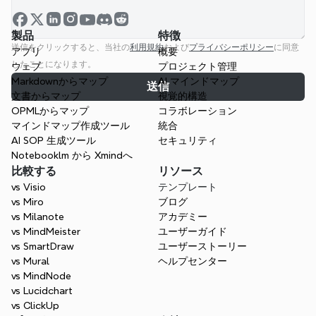
製品
特徴
送信をクリックすると、当社の
利用規約
および
プライバシーポリシー
に同意
アプリ
概要
したことになります。
ウェブ
プロジェクト管理
Markdownからマップ
AI マインドマップ
送信
文書からマップ
視覚的構造
OPMLからマップ
コラボレーション
マインドマップ作成ツール
統合
AI SOP 生成ツール
セキュリティ
Notebooklm から Xmindへ
比較する
リソース
vs Visio
テンプレート
vs Miro
ブログ
vs Milanote
アカデミー
vs MindMeister
ユーザーガイド
vs SmartDraw
ユーザーストーリー
vs Mural
ヘルプセンター
vs MindNode
vs Lucidchart
vs ClickUp