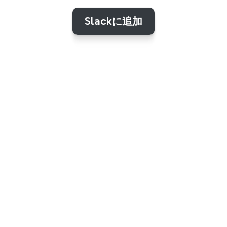
軌道に乗りましょう。
Slackに追加
リアルタイムの
しょう。わずか数クリッ
SlackでXmindか
得
有
できるようにして、チームを活性化しましょう。パブリックおよ