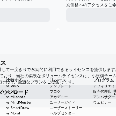
別価格へのアクセスをご
ンス
 は、組織に対して一度きりで永続的に利用できるライセンスを提供します。HPE、E
頼されており、当社の柔軟なボリュームライセンスは、小規模チ
比較する
リソース
プログラム
だければ、最適なプランをご提案します。
vs Visio
テンプレート
アフィリエイ
ダウンロード
vs Miro
ブログ
販売代理店
vs Milanote
アカデミー
アンバサダー
vs MindMeister
ユーザーガイド
ウェビナー
vs SmartDraw
ユーザーストーリー
vs Mural
ヘルプセンター