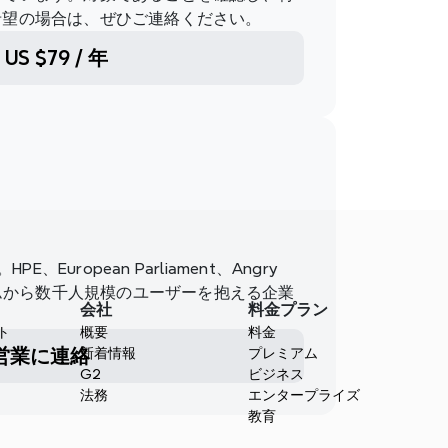
希望の場合は、ぜひご連絡ください。
US $79 / 年
uropean Parliament、Angry 
ームから数千人規模のユーザーを抱える企業
会社
料金プラン
ト
概要
料金
営業に連絡
新着情報
プレミアム
G2
ビジネス
法務
エンタープライズ
教育