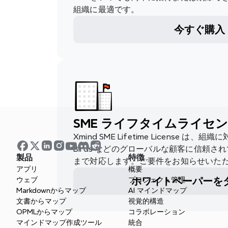
組織に最適です。
今すぐ購入
SME ライフタイムライセ
Xmind SME Lifetime License
Birds などのグローバルな顧客に信
製品
特徴
まで対応します。ご要件をお知らせいた
アプリ
概要
ホワイトペーパーを
ウェブ
プロジェクト管理
Markdownからマップ
AI マインドマップ
文書からマップ
視覚的構造
OPMLからマップ
コラボレーション
マインドマップ作成ツール
統合