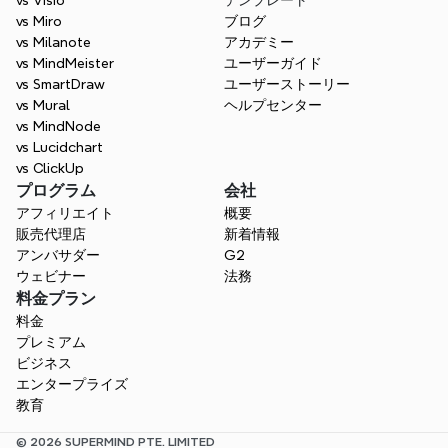
vs Visio
テンプレート
整理整頓を保ち、最初のブレインストームか
vs Miro
ブログ
ら最終決定まで、全員が同じページにいられ
vs Milanote
アカデミー
るようにしましょう。
vs MindMeister
ユーザーガイド
vs SmartDraw
ユーザーストーリー
無料で始めましょう
vs Mural
ヘルプセンター
vs MindNode
vs Lucidchart
vs ClickUp
プログラム
会社
アフィリエイト
概要
販売代理店
新着情報
アンバサダー
G2
ウェビナー
法務
料金プラン
料金
プレミアム
ビジネス
エンタープライズ
教育
© 2026 SUPERMIND PTE. LIMITED