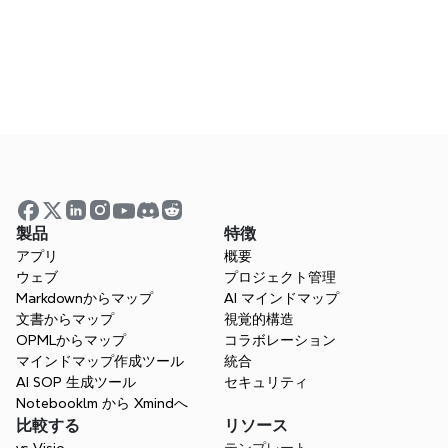
Xmindはハイブリッド/リモートチームに適し
ているのでしょうか？
AIはどのようにしてチームのコラボレーショ
ンを強化しますか？
製品
特徴
アプリ
概要
ウェブ
プロジェクト管理
Markdownからマップ
AI マインドマップ
文書からマップ
視覚的構造
OPMLからマップ
コラボレーション
マインドマップ作成ツール
統合
あなたのチームを混乱から救い
AI SOP 生成ツール
セキュリティ
Notebooklm から Xmindへ
たいですか？
比較する
リソース
リアルタイムで協力し、プロジェクト全体で