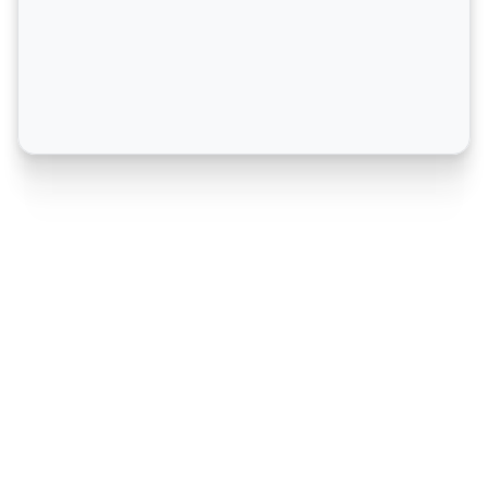
視覚化された戦略的計画プロセス
明確なプロセスが、戦略的な計画が価値あるものかどう