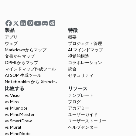
製品
特徴
アプリ
概要
ウェブ
プロジェクト管理
Markdownからマップ
AI マインドマップ
文書からマップ
視覚的構造
OPMLからマップ
コラボレーション
ビジネスの成功への道をマッピ
マインドマップ作成ツール
統合
AI SOP 生成ツール
セキュリティ
ングする
Notebooklm から Xmindへ
Xmindはビジネス目標の構築、チーム間のコ
比較する
リソース
ラボレーション、そして整合性の維持に役立
vs Visio
テンプレート
ちます。ビジネス戦略を明確で行動可能なス
vs Miro
ブログ
テップに変え、持続可能な成長と成功を目指
vs Milanote
アカデミー
しましょう。
vs MindMeister
ユーザーガイド
vs SmartDraw
ユーザーストーリー
無料で始めましょう
vs Mural
ヘルプセンター
vs MindNode