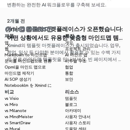
변환하는 완전한 AI 워크플로우를 구축해 보세요.
2개월 전
Xmind 템플릿 마켓플레이스가 오픈했습니다:
제품
특징
어떤 상황에서도 유용한 맞춤형 마인드맵 템
앱
개요
Xmind의 템플릿 마켓플레이스가 출시되었습니다. 업무,
플릿을 찾아보세요
웹
프로젝트 관리
학업, 일상 등 다양한 분야에서 활용할 수 있는 수백 가지
Markdown to 마인드맵
AI 마인드 맵
의 무료 마인드맵 템플릿을 만나보세요. 빈 페이지에서 고
문서를 마인드맵으로 변환
비주얼 구조
민할 필요 없이, 나에게 딱 맞는 시작점을 찾아보세요.
Opml을 마인드 맵으로
협업
마인드맵 제작기
통합
AI SOP 생성기
보안
Notebooklm を Xmind に
비교
리소스
vs Visio
템플릿
vs Miro
블로그
vs Milanote
아카데미
vs MindMeister
사용자 안내서
vs SmartDraw
사용자 스토리
vs Mural
도움말 센터