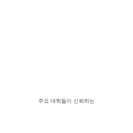
맵에서 프레젠테이션으로 한 번의 클
릭으로
어떤 마인드맵이든 Pitch를 사용해 녹화된 비디오 
프레젠테이션으로 바꾸세요. 수업에서 공유하거나 
주요 대학들이 신뢰하는
추가 편집 없이 과제로 제출할 수 있습니다.