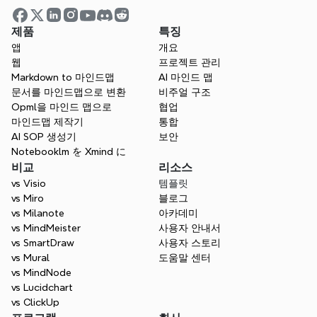
제품
특징
앱
개요
어떤 종류의 인증 서류를 받나요?
웹
프로젝트 관리
Markdown to 마인드맵
AI 마인드 맵
문서를 마인드맵으로 변환
비주얼 구조
교육 할인은 얼마나 오래 적용되나요?
Opml을 마인드 맵으로
협업
마인드맵 제작기
통합
AI SOP 생성기
보안
Notebooklm を Xmind に
구매하기 전에 학교용 견적서나 인보이스를 요
비교
리소스
청할 수 있나요?
vs Visio
템플릿
vs Miro
블로그
vs Milanote
아카데미
vs MindMeister
사용자 안내서
vs SmartDraw
사용자 스토리
vs Mural
도움말 센터
vs MindNode
vs Lucidchart
vs ClickUp