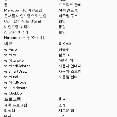
아시아 리셀러
웹
프로젝트 관리
Markdown to 마인드맵
AI 마인드 맵
유럽 리셀러
문서를 마인드맵으로 변환
비주얼 구조
Opml을 마인드 맵으로
협업
마인드맵 제작기
통합
AI SOP 생성기
보안
Notebooklm を Xmind に
비교
리소스
vs Visio
템플릿
vs Miro
블로그
vs Milanote
아카데미
vs MindMeister
사용자 안내서
vs SmartDraw
사용자 스토리
vs Mural
도움말 센터
vs MindNode
vs Lucidchart
vs ClickUp
프로그램
회사
제휴 프로그램
소개
리셀러
새로운 점
대사
G2