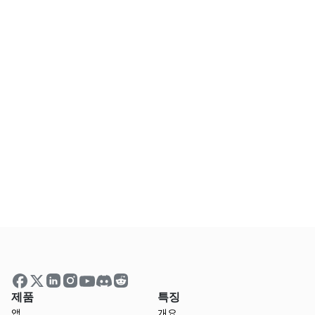
Xmind와 함께 성장할 준비가 되
셨나요?
전 세계에 더 나은 사고 도구를 제공하는 데 함
께하세요.
지금 신청하세요
제품
특징
앱
개요