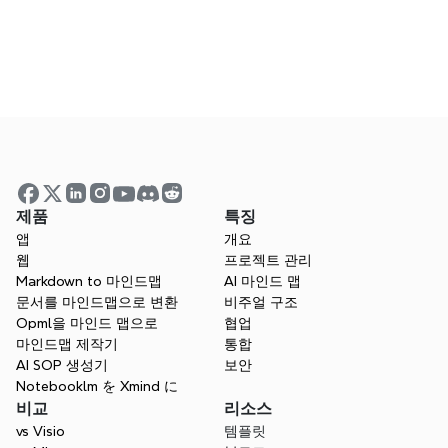
Markdown 변환에 파일 크기 제한이 있습니
까?
마인드맵 파일을 어떻게 내보내나요?
제품
특징
가장 좋은 마크다운에서 마인드맵으로의 도구
앱
개요
웹
프로젝트 관리
는 무엇인가요?
Markdown to 마인드맵
AI 마인드 맵
문서를 마인드맵으로 변환
비주얼 구조
Opml을 마인드 맵으로
협업
Markdown을 Mind Map 도구 그 
마인드맵 제작기
통합
AI SOP 생성기
보안
이상으로
Notebooklm を Xmind に
Xmind는 마크다운을 마인드맵으로 변환하는 
비교
리소스
것을 넘어, 강력한 AI를 사용하여 텍스트를 명
vs Visio
템플릿
확한 시각적 표현으로 변환하여 명확성, 커뮤