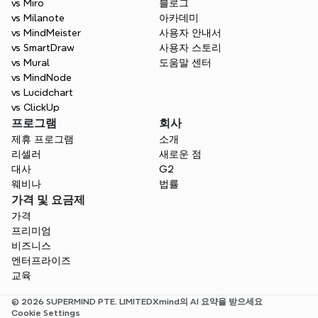
vs Miro
블로그
니케이션 및 협업을 향상시킵니다. 아이디어
vs Milanote
아카데미
를 손쉽게 비주얼로 전환하세요.
vs MindMeister
사용자 안내서
vs SmartDraw
사용자 스토리
무료로 시작하세요
vs Mural
도움말 센터
vs MindNode
vs Lucidchart
vs ClickUp
프로그램
회사
제휴 프로그램
소개
리셀러
새로운 점
대사
G2
웨비나
법률
가격 및 요금제
가격
프리미엄
비즈니스
엔터프라이즈
교육
© 2026 SUPERMIND PTE. LIMITED
Xmind의 AI 요약을 받으세요
Cookie Settings