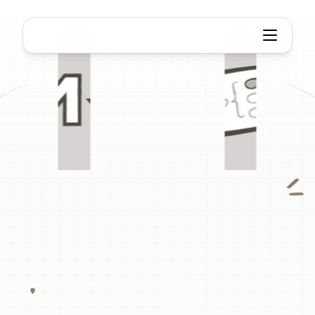
마크다운을 마인드맵으로
Markdown
to
마인드
맵