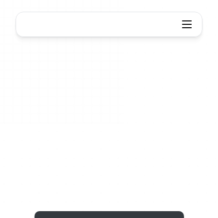
Xmind
협업
하나의
팀,
하나의
맵,
모두가
동기화된
상태
실시간
팀워크,
원활한
기기
동기화.
같은
공간에
있든
전
세계에
있든
하나의
지도에서
모든
아이디어를
모아드립니다.