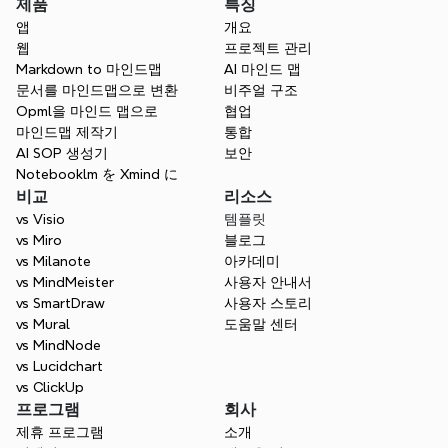
제품
특징
오늘 마인드 맵핑을 시작하세요
앱
개요
웹
프로젝트 관리
무료로 Xmind를 사용해보세요. 즉시 창의력
Markdown to 마인드맵
AI 마인드 맵
을 발휘하고 효율성을 높이세요.
문서를 마인드맵으로 변환
비주얼 구조
Opml을 마인드 맵으로
협업
무료로 시작하세요
마인드맵 제작기
통합
AI SOP 생성기
보안
영업팀에 문의
Notebooklm を Xmind に
비교
리소스
vs Visio
템플릿
vs Miro
블로그
vs Milanote
아카데미
vs MindMeister
사용자 안내서
vs SmartDraw
사용자 스토리
vs Mural
도움말 센터
vs MindNode
vs Lucidchart
vs ClickUp
프로그램
회사
제휴 프로그램
소개