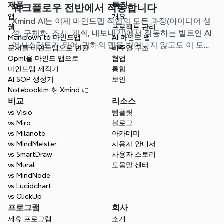
제품
특징
워크플로우 전반에서 작동합니다
앱
개요
Xmind AI는 이제 마인드맵 작업의 모든 과정(아이디어 생
웹
프로젝트 관리
성, 구체화, 조사, 계획, 내보내기)에서 작동하는 빌트인 AI
Markdown to 마인드맵
AI 마인드 맵
어시스턴트가 되어, 귀하의 맵을 벗어나지 않고도 이 모든
문서를 마인드맵으로 변환
비주얼 구조
것을 처리할 수 있도록 지원합니다.
Opml을 마인드 맵으로
협업
마인드맵 제작기
통합
AI SOP 생성기
보안
Notebooklm を Xmind に
비교
리소스
vs Visio
템플릿
vs Miro
블로그
vs Milanote
아카데미
vs MindMeister
사용자 안내서
vs SmartDraw
사용자 스토리
vs Mural
도움말 센터
vs MindNode
vs Lucidchart
vs ClickUp
프로그램
회사
제휴 프로그램
소개