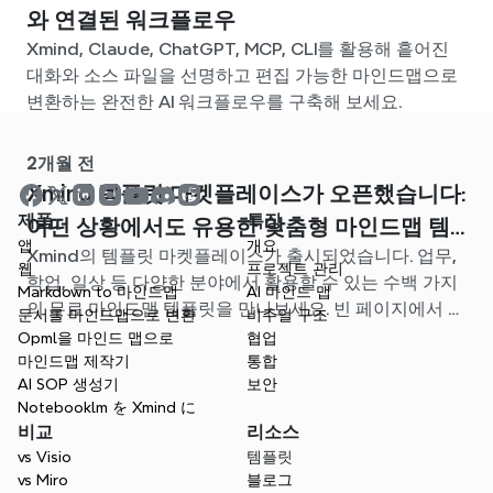
와 연결된 워크플로우
Xmind, Claude, ChatGPT, MCP, CLI를 활용해 흩어진
대화와 소스 파일을 선명하고 편집 가능한 마인드맵으로
변환하는 완전한 AI 워크플로우를 구축해 보세요.
2개월 전
Xmind 템플릿 마켓플레이스가 오픈했습니다:
제품
특징
어떤 상황에서도 유용한 맞춤형 마인드맵 템
앱
개요
Xmind의 템플릿 마켓플레이스가 출시되었습니다. 업무,
플릿을 찾아보세요
웹
프로젝트 관리
학업, 일상 등 다양한 분야에서 활용할 수 있는 수백 가지
Markdown to 마인드맵
AI 마인드 맵
의 무료 마인드맵 템플릿을 만나보세요. 빈 페이지에서 고
문서를 마인드맵으로 변환
비주얼 구조
민할 필요 없이, 나에게 딱 맞는 시작점을 찾아보세요.
Opml을 마인드 맵으로
협업
마인드맵 제작기
통합
AI SOP 생성기
보안
Notebooklm を Xmind に
비교
리소스
vs Visio
템플릿
vs Miro
블로그