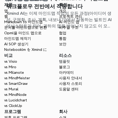
제품
특징
워크플로우 전반에서 작동합니다
앱
개요
Xmind AI는 이제 마인드맵 작업의 모든 과정(아이디어 생
웹
프로젝트 관리
성, 구체화, 조사, 계획, 내보내기)에서 작동하는 빌트인 AI
Markdown to 마인드맵
AI 마인드 맵
어시스턴트가 되어, 귀하의 맵을 벗어나지 않고도 이 모든
문서를 마인드맵으로 변환
비주얼 구조
것을 처리할 수 있도록 지원합니다.
Opml을 마인드 맵으로
협업
마인드맵 제작기
통합
AI SOP 생성기
보안
Notebooklm を Xmind に
비교
리소스
vs Visio
템플릿
vs Miro
블로그
vs Milanote
아카데미
vs MindMeister
사용자 안내서
vs SmartDraw
사용자 스토리
vs Mural
도움말 센터
vs MindNode
vs Lucidchart
vs ClickUp
프로그램
회사
제휴 프로그램
소개