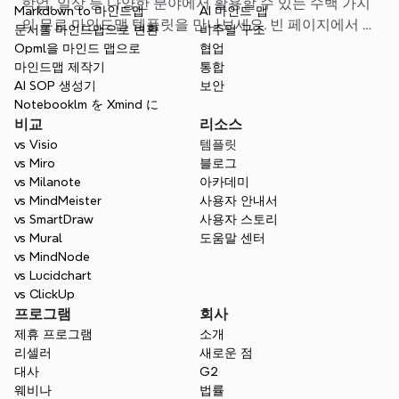
학업, 일상 등 다양한 분야에서 활용할 수 있는 수백 가지
Markdown to 마인드맵
AI 마인드 맵
의 무료 마인드맵 템플릿을 만나보세요. 빈 페이지에서 고
문서를 마인드맵으로 변환
비주얼 구조
민할 필요 없이, 나에게 딱 맞는 시작점을 찾아보세요.
Opml을 마인드 맵으로
협업
마인드맵 제작기
통합
AI SOP 생성기
보안
Notebooklm を Xmind に
비교
리소스
vs Visio
템플릿
vs Miro
블로그
vs Milanote
아카데미
vs MindMeister
사용자 안내서
vs SmartDraw
사용자 스토리
vs Mural
도움말 센터
vs MindNode
vs Lucidchart
vs ClickUp
프로그램
회사
제휴 프로그램
소개
리셀러
새로운 점
대사
G2
웨비나
법률