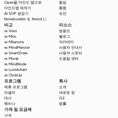
것을 처리할 수 있도록 지원합니다.
Opml을 마인드 맵으로
협업
마인드맵 제작기
통합
AI SOP 생성기
보안
Notebooklm を Xmind に
비교
리소스
vs Visio
템플릿
vs Miro
블로그
vs Milanote
아카데미
vs MindMeister
사용자 안내서
vs SmartDraw
사용자 스토리
vs Mural
도움말 센터
vs MindNode
vs Lucidchart
vs ClickUp
프로그램
회사
제휴 프로그램
소개
리셀러
새로운 점
대사
G2
웨비나
법률
가격 및 요금제
가격