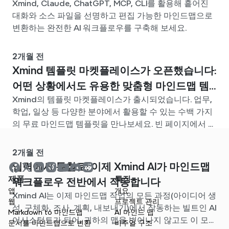
Xmind, Claude, ChatGPT, MCP, CLI를 활용해 흩어진
대화와 소스 파일을 선명하고 편집 가능한 마인드맵으로
변환하는 완전한 AI 워크플로우를 구축해 보세요.
2개월 전
Xmind 템플릿 마켓플레이스가 오픈했습니다:
어떤 상황에서도 유용한 맞춤형 마인드맵 템
Xmind의 템플릿 마켓플레이스가 출시되었습니다. 업무,
플릿을 찾아보세요
학업, 일상 등 다양한 분야에서 활용할 수 있는 수백 가지
의 무료 마인드맵 템플릿을 만나보세요. 빈 페이지에서 고
민할 필요 없이, 나에게 딱 맞는 시작점을 찾아보세요.
2개월 전
입력에서 통찰로: 이제 Xmind AI가 마인드맵
제품
특징
워크플로우 전반에서 작동합니다
앱
개요
Xmind AI는 이제 마인드맵 작업의 모든 과정(아이디어 생
웹
프로젝트 관리
성, 구체화, 조사, 계획, 내보내기)에서 작동하는 빌트인 AI
Markdown to 마인드맵
AI 마인드 맵
어시스턴트가 되어, 귀하의 맵을 벗어나지 않고도 이 모든
문서를 마인드맵으로 변환
비주얼 구조