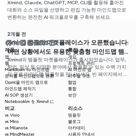
Xmind, Claude, ChatGPT, MCP, CLI를 활용해 흩어진
대화와 소스 파일을 선명하고 편집 가능한 마인드맵으로
변환하는 완전한 AI 워크플로우를 구축해 보세요.
2개월 전
Xmind 템플릿 마켓플레이스가 오픈했습니다:
제품
특징
어떤 상황에서도 유용한 맞춤형 마인드맵 템
앱
개요
Xmind의 템플릿 마켓플레이스가 출시되었습니다. 업무,
플릿을 찾아보세요
웹
프로젝트 관리
학업, 일상 등 다양한 분야에서 활용할 수 있는 수백 가지
Markdown to 마인드맵
AI 마인드 맵
의 무료 마인드맵 템플릿을 만나보세요. 빈 페이지에서 고
문서를 마인드맵으로 변환
비주얼 구조
민할 필요 없이, 나에게 딱 맞는 시작점을 찾아보세요.
Opml을 마인드 맵으로
협업
마인드맵 제작기
통합
AI SOP 생성기
보안
Notebooklm を Xmind に
비교
리소스
vs Visio
템플릿
vs Miro
블로그
vs Milanote
아카데미
vs MindMeister
사용자 안내서