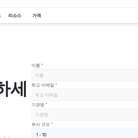
드
리소스
가격
이름 *
하세
학교 이메일 *
기관명 *
부서 규모 *