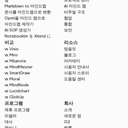
웹
프로젝트 관리
치된 방향을 유지할 수 있도록 하세요.
Markdown to 마인드맵
AI 마인드 맵
문서를 마인드맵으로 변환
비주얼 구조
Opml을 마인드 맵으로
협업
마인드맵 제작기
통합
AI SOP 생성기
보안
Notebooklm を Xmind に
비교
리소스
vs Visio
템플릿
vs Miro
블로그
vs Milanote
아카데미
vs MindMeister
사용자 안내서
vs SmartDraw
사용자 스토리
vs Mural
도움말 센터
vs MindNode
vs Lucidchart
vs ClickUp
프로그램
회사
제휴 프로그램
소개
리셀러
새로운 점
대사
G2
웨비나
법률